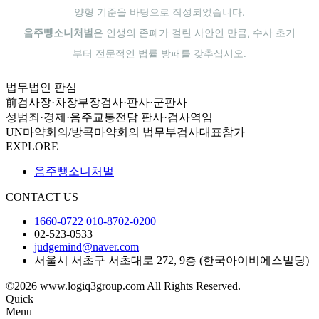
양형 기준을 바탕으로 작성되었습니다.
음주뺑소니처벌
은 인생의 존폐가 걸린 사안인 만큼, 수사 초기
부터 전문적인 법률 방패를 갖추십시오.
법무법인 판심
前검사장·차장부장검사·판사·군판사
성범죄·경제·음주교통전담 판사·검사역임
UN마약회의/방콕마약회의 법무부검사대표참가
EXPLORE
음주뺑소니처벌
CONTACT US
1660-0722
010-8702-0200
02-523-0533
judgemind@naver.com
서울시 서초구 서초대로 272, 9층 (한국아이비에스빌딩)
©2026 www.logiq3group.com All Rights Reserved.
Quick
Menu